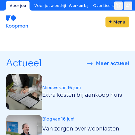
Voor jou
Voor jouw bedrijf
Werken bij
Over Licent
Menu
Actueel
Meer actueel
Nieuws van 16 juni
Extra kosten bij aankoop huis
Blog van 16 juni
Van zorgen over woonlasten