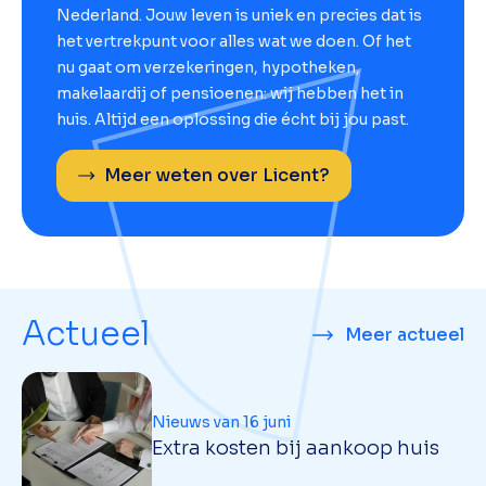
Nederland. Jouw leven is uniek en precies dat is
het vertrekpunt voor alles wat we doen. Of het
nu gaat om verzekeringen, hypotheken,
makelaardij of pensioenen: wij hebben het in
huis. Altijd een oplossing die écht bij jou past.
Meer weten over Licent?
Actueel
Meer actueel
Nieuws van 16 juni
Extra kosten bij aankoop huis