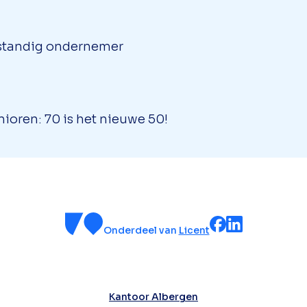
fstandig ondernemer
oren: 70 is het nieuwe 50!
Onderdeel van
Licent
Kantoor Albergen