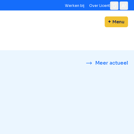
Werken bij
Over Licent
Menu
Meer actueel