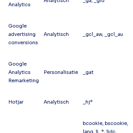
Analytisch
_ga, _gid
Analytics
Google
advertising
Analytisch
_gcl_aw, _gcl_au
conversions
Google
Analytics
Personalisatie
_gat
Remarketing
Hotjar
Analytisch
_hj*
bcookie, bscookie,
lang, li_*, lidc,