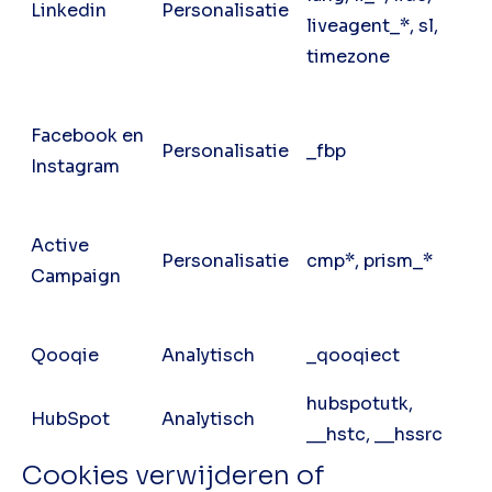
Linkedin
Personalisatie
liveagent_*, sl,
timezone
Facebook en
Personalisatie
_fbp
Instagram
Active
Personalisatie
cmp*, prism_*
Campaign
Qooqie
Analytisch
_qooqiect
hubspotutk,
HubSpot
Analytisch
__hstc, __hssrc
Cookies verwijderen of