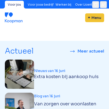
Voor jou
Voor jouw bedrijf
Werken bij
Over Licent
Menu
Actueel
Meer actueel
Nieuws van 16 juni
Extra kosten bij aankoop huis
Blog van 16 juni
Van zorgen over woonlasten