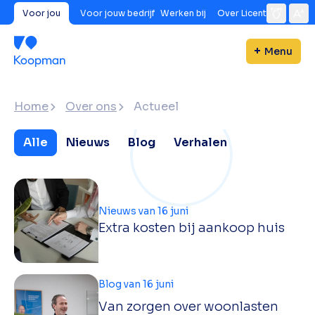
Voor jou
Voor jouw bedrijf
Werken bij
Over Licent
Menu
Home
Over ons
Actueel
Alle
Nieuws
Blog
Verhalen
Nieuws van 16 juni
Extra kosten bij aankoop huis
Blog van 16 juni
Van zorgen over woonlasten