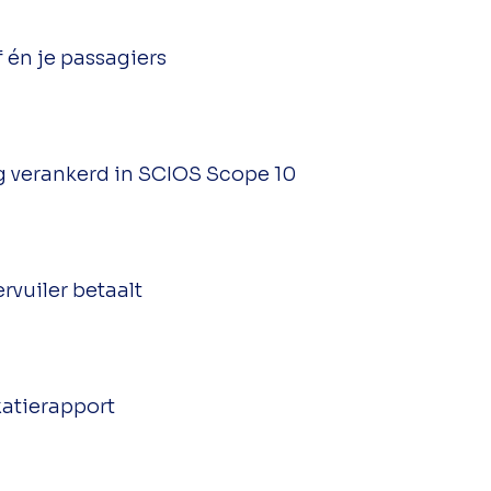
f én je passagiers
g verankerd in SCIOS Scope 10
vuiler betaalt
xatierapport