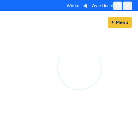
Werken bij
Over Licent
Menu