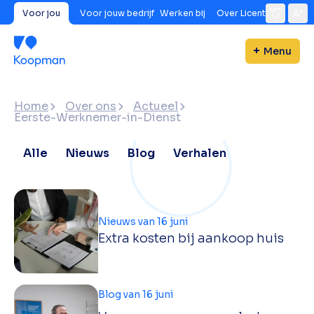
Voor jou
Voor jouw bedrijf
Werken bij
Over Licent
Menu
Home
Over ons
Actueel
Eerste-Werknemer-in-Dienst
Alle
Nieuws
Blog
Verhalen
Nieuws van 16 juni
Extra kosten bij aankoop huis
Blog van 16 juni