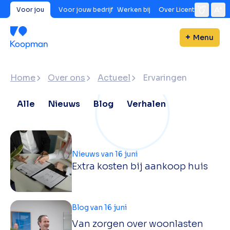
Voor jou
Voor jouw bedrijf
Werken bij
Over Licent
Menu
Home
Over ons
Actueel
Ervaringen
Alle
Nieuws
Blog
Verhalen
Nieuws van 16 juni
Extra kosten bij aankoop huis
Blog van 16 juni
Van zorgen over woonlasten