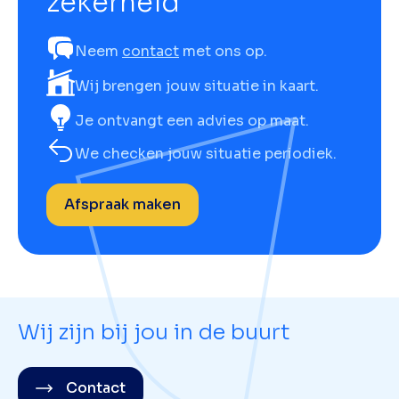
zekerheid
Neem
contact
met ons op.
Wij brengen jouw situatie in kaart.
Je ontvangt een advies op maat.
We checken jouw situatie periodiek.
Afspraak maken
Wij zijn bij jou in de buurt
Contact