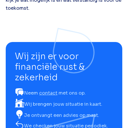
kijk je wat mogelijk is én wat verstandig is voor de
toekomst.
Wij zijn er voor
financiële rust &
zekerheid
Neem
contact
met ons op.
Wij brengen jouw situatie in kaart.
Je ontvangt een advies op maat.
We checken jouw situatie periodiek.