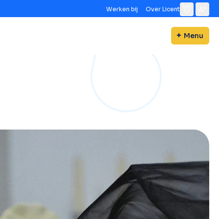
Werken bij
Over Licent
Menu