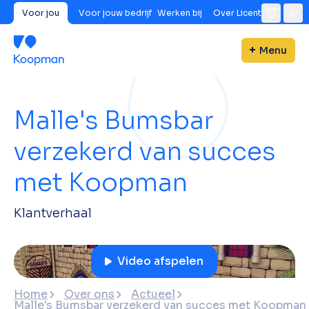
Voor jou
Voor jouw bedrijf
Werken bij
Over Licent
Menu
Malle's Bumsbar
verzekerd van succes
met Koopman
Klantverhaal
Video afspelen
Home
Over ons
Actueel
Malle's Bumsbar verzekerd van succes met Koopman