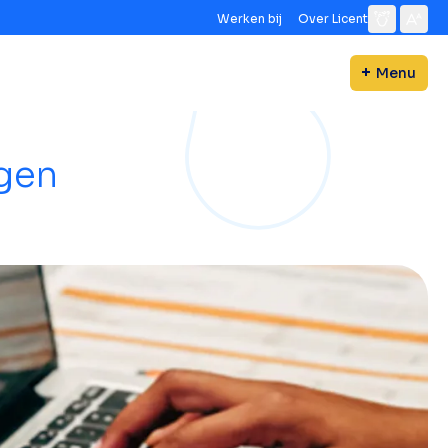
Werken bij
Over Licent
Menu
ngen