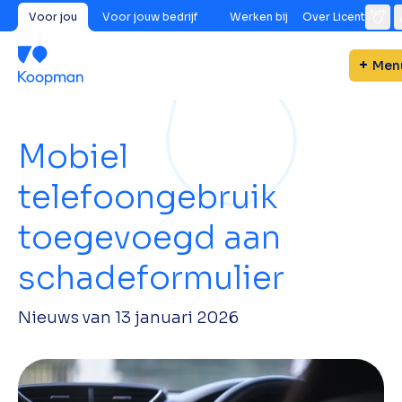
Voor jou
Voor jouw bedrijf
Werken bij
Over Licent
Men
Mobiel
telefoongebruik
toegevoegd aan
schadeformulier
Nieuws van
13 januari 2026