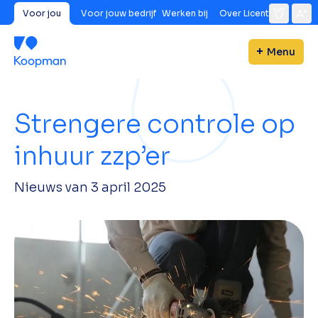
Voor jou
Voor jouw bedrijf
Werken bij
Over Licent
Menu
Strengere controle op
inhuur zzp’er
Nieuws van
3 april 2025