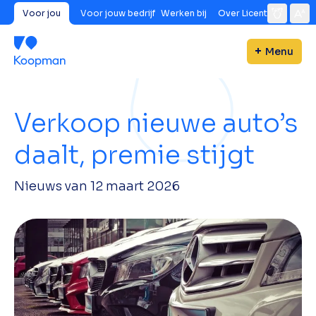
Voor jou
Voor jouw bedrijf
Werken bij
Over Licent
Menu
Verkoop nieuwe auto’s
daalt, premie stijgt
Nieuws van
12 maart 2026