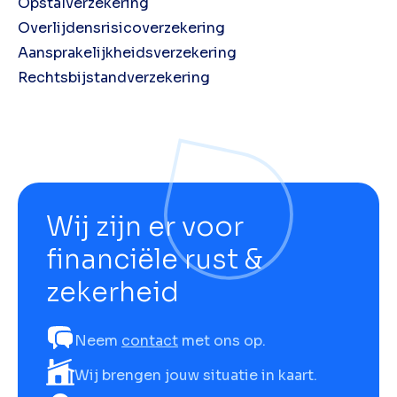
Opstalverzekering
Overlijdensrisicoverzekering
Aansprakelijkheidsverzekering
Rechtsbijstandverzekering
Wij zijn er voor
financiële rust &
zekerheid
Neem
contact
met ons op.
Wij brengen jouw situatie in kaart.