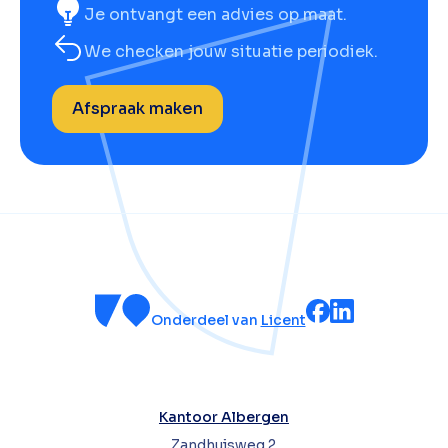
Je ontvangt een advies op maat.
We checken jouw situatie periodiek.
Afspraak maken
Onderdeel van
Licent
Kantoor Albergen
Zandhuisweg 2