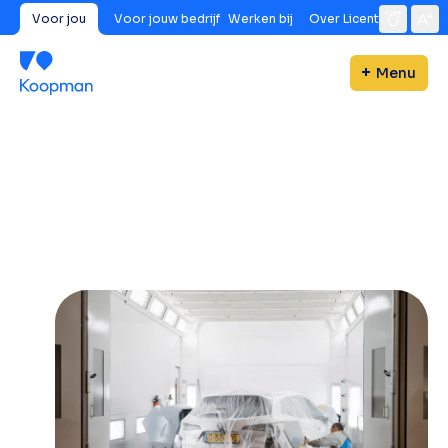
Voor jou
Voor jouw bedrijf
Werken bij
Over Licent
Menu