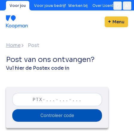
Voor jou
Voor jouw bedrijf
Werken bij
Over Licent
Menu
Home
Post
Post van ons ontvangen?
Vul hier de Postex code in
Controleer code