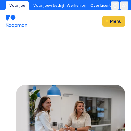
Voor jou
Voor jouw bedrijf
Werken bij
Over Licent
Menu